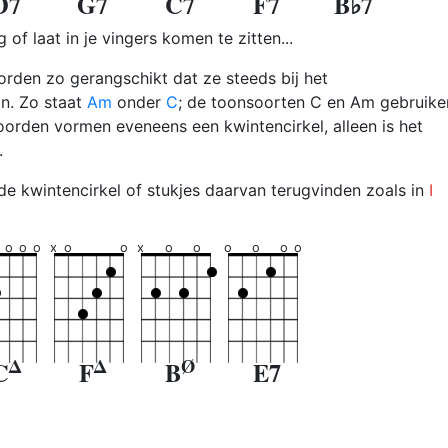
D7
G7
C7
F7
B♭7
 of laat in je vingers komen te zitten...
orden zo gerangschikt dat ze steeds bij het
n. Zo staat
Am
onder
C
; de toonsoorten C en Am gebruike
orden vormen eveneens een kwintencirkel, alleen is het
.
de kwintencirkel of stukjes daarvan terugvinden zoals in
I
o
o
o
x
o
o
x
o
o
o
o
o
o
Δ
Δ
Ø
C
F
B
E7