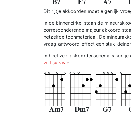
B7
E7
A7
Dit rijtje akkoorden moet eigenlijk vroeg
In de binnencirkel staan de mineurakko
corresponderende majeur akkoord staa
hetzelfde toonmateriaal. De mineurakko
vraag-antwoord-effect een stuk kleiner
In heel veel akkoordenschema's kun je 
will survive
:
o
o
o
o
x
o
o
o
o
o
o
Am7
Dm7
G7