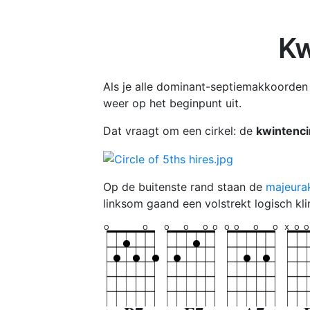
Kw
Als je alle dominant-septiemakkoorden
weer op het beginpunt uit.
Dat vraagt om een cirkel: de
kwintenci
Op de buitenste rand staan de
majeura
linksom gaand een volstrekt logisch k
o
o
o
o
o
o
o
o
o
o
x
o
o