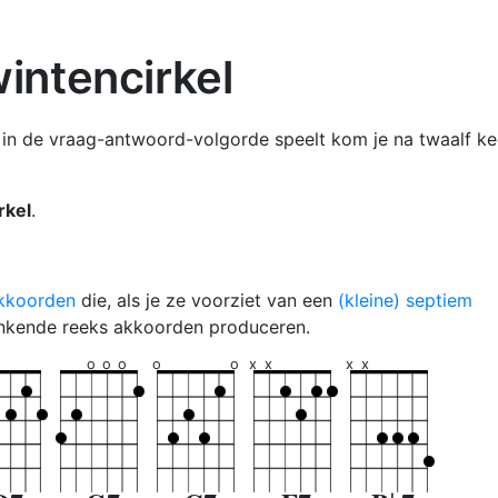
intencirkel
 in de vraag-antwoord-volgorde speelt kom je na twaalf ke
rkel
.
kkoorden
die, als je ze voorziet van een
(kleine) septiem
linkende reeks akkoorden produceren.
o
o
o
o
o
x
x
x
x